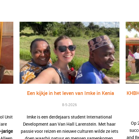
Een kijkje in het leven van Imke in Kenia
KHBH-
8-5-2026
ol Unit
Imke is een derdejaars student International
Op 
Care
Development aan Van Hall Larenstein. Met haar
succ
-jarige
passie voor reizen en nieuwe culturen wilde ze iets
and B
Alleen
doen waarbij natuur en mensen samenkomen.