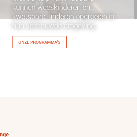
kunnen weeskinderen en
kwetsbare kinderen opgroeien in
hun vertrouwde omgeving.
ONZE PROGRAMMA'S
enge