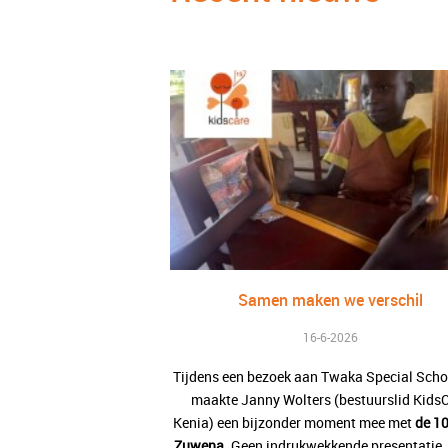
Samen maken we verschil
16-6-2026
Tijdens een bezoek aan Twaka Special Scho
maakte Janny Wolters (bestuurslid Kids
Kenia) een bijzonder moment mee met
de 10
Zuwena.
Geen indrukwekkende presentatie. 