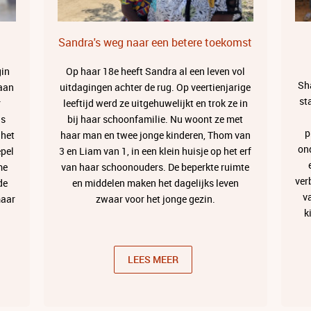
Sandra's weg naar een betere toekomst
gin
Op haar 18e heeft Sandra al een leven vol
Sh
 aan
uitdagingen achter de rug. Op veertienjarige
st
r
leeftijd werd ze uitgehuwelijkt en trok ze in
gs
bij haar schoonfamilie. Nu woont ze met
p
 het
haar man en twee jonge kinderen, Thom van
on
epel
3 en Liam van 1, in een klein huisje op het erf
me
van haar schoonouders. De beperkte ruimte
ver
de
en middelen maken het dagelijks leven
v
maar
zwaar voor het jonge gezin.
k
LEES MEER