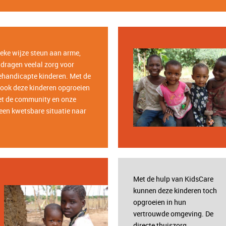
ieke wijze steun aan arme,
dragen veelal zorg voor
ehandicapte kinderen. Met de
ook deze kinderen opgroeien
t de community en onze
een kwetsbare situatie naar
Met de hulp van KidsCare
kunnen deze kinderen toch
opgroeien in hun
vertrouwde omgeving. De
directe thuiszorg