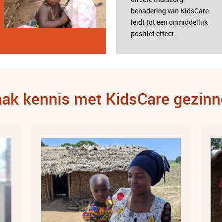
benadering van KidsCare
leidt tot een onmiddellijk
positief effect.
ak kennis met KidsCare gezinn