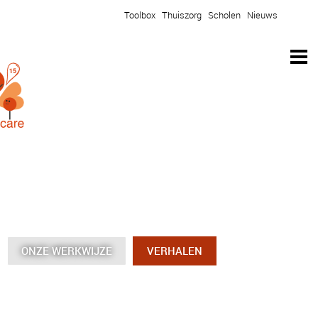
Toolbox
Thuiszorg
Scholen
Nieuws
ONZE WERKWIJZE
ONZE WERKWIJZE
ONZE WERKWIJZE
ONZE WERKWIJZE
VERHALEN
VERHALEN
VERHALEN
VERHALEN