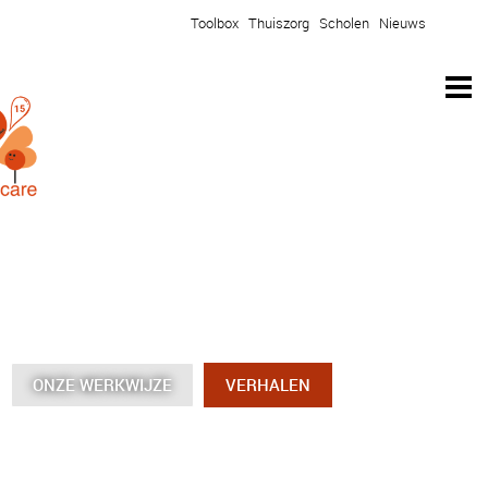
Toolbox
Thuiszorg
Scholen
Nieuws
ONZE WERKWIJZE
ONZE WERKWIJZE
ONZE WERKWIJZE
ONZE WERKWIJZE
VERHALEN
VERHALEN
VERHALEN
VERHALEN