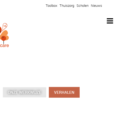
Toolbox
Thuiszorg
Scholen
Nieuws
ONZE WERKWIJZE
ONZE WERKWIJZE
ONZE WERKWIJZE
ONZE WERKWIJZE
VERHALEN
VERHALEN
VERHALEN
VERHALEN