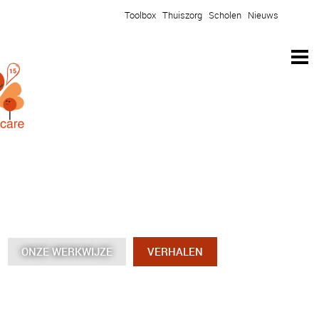
Toolbox
Thuiszorg
Scholen
Nieuws
ONZE WERKWIJZE
ONZE WERKWIJZE
ONZE WERKWIJZE
ONZE WERKWIJZE
VERHALEN
VERHALEN
VERHALEN
VERHALEN