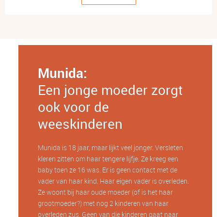
Munida:
Een jonge moeder zorgt
ook voor de
weeskinderen
Munida is 18 jaar, maar lijkt veel jonger. Versleten
kleren zitten om haar tengere lijfje. Ze kreeg een
baby toen ze 16 was. Er is geen contact met de
vader van haar kind. Haar eigen vader is overleden.
Ze woont bij haar oude moeder (of is het haar
grootmoeder?) met nog 2 kinderen van haar
overleden zus. Geen van die kinderen gaat naar