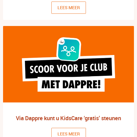
LEES MEER
Via Dappre kunt u KidsCare ‘gratis’ steunen
LEES MEER