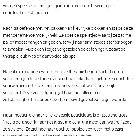
werden speelse oefeningen geïntroduceerd om beweging en
coördinatie te stimuleren.
Rachida oefende met het pakken van kleurrijke blokken en stapelde ze
met toenemende moeilijkheid. Ze speelde spelletjes waarbij ze zachte
ballen moest vangen en gooien, terwijl haar arm steeds sterker begon
te zwaaien. Muziek en liedjes vergezelden de oefeningen, zodat de
therapie leuk was en aanvoelde als spel.
Na enkele maanden van intensieve therapie begon Rachida grote
verbeteringen te vertonen. Ze kon haar linkerhand gebruiken om lichte
voorwerpen op te pakken en haar evenwicht was aanzienlijk
verbeterd. Deze vooruitgang gaf haar niet alleen meer
zelfstandigheid, maar ook een hernieuwd gevoel van eigenwaarde.
Haar moeder, die haar bij elke sessie begeleidde, is ontzettend trots.
"Het is de lange rit naar het KidsCare-centrum meer dan waard!" zegt
ze stralend. Ze ziet hoe haar dochter opbloeit en weer met plezier
deelneemt aan activiteiten met andere kinderen.