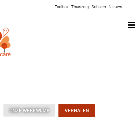
Toolbox
Thuiszorg
Scholen
Nieuws
ONZE WERKWIJZE
ONZE WERKWIJZE
ONZE WERKWIJZE
ONZE WERKWIJZE
VERHALEN
VERHALEN
VERHALEN
VERHALEN