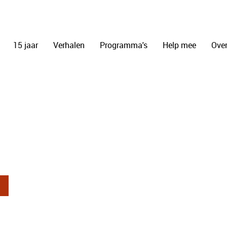
15 jaar
Verhalen
Programma's
Help mee
Over