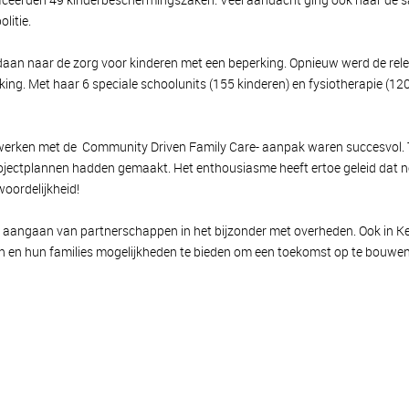
olitie.
aan naar de zorg voor kinderen met een beperking. Opnieuw werd de rele
ing. Met haar 6 speciale schoolunits (155 kinderen) en fysiotherapie (12
iet werken met de Community Driven Family Care- aanpak waren succesv
rojectplannen hadden gemaakt. Het enthousiasme heeft ertoe geleid dat no
oordelijkheid!
aangaan van partnerschappen in het bijzonder met overheden. Ook in Keni
 en hun families mogelijkheden te bieden om een toekomst op te bouwen