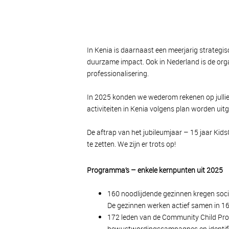
In Kenia is daarnaast een meerjarig strategis
duurzame impact. Ook in Nederland is de orga
professionalisering.
In 2025 konden we wederom rekenen op jullie 
activiteiten in Kenia volgens plan worden ui
De aftrap van het jubileumjaar – 15 jaar Kid
te zetten. We zijn er trots op!
Programma’s – enkele kernpunten uit 2025
160 noodlijdende gezinnen kregen soci
De gezinnen werken actief samen in 16
172 leden van de Community Child Prote
bewustwordingscampagnes en identifi