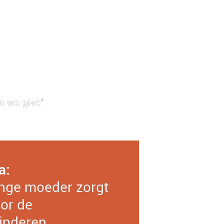
t we give"
a:
nge moeder zorgt
or de
inderen