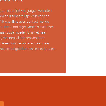
aar, maar lijkt veel jonger. Versleten
om haar tengere lijfje. Ze kreeg een
16 was. Er is geen contact met de
r kind. Haar eigen vader is overleden.
haar oude moeder (of is het haar
) met nog 2 kinderen van haar
. Geen van die kinderen gaat naar
het schoolgeld kunnen ze niet betalen.