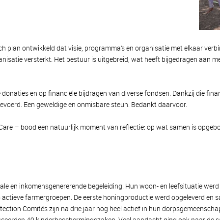
ch plan ontwikkeld dat visie, programma’s en organisatie met elkaar verbi
nisatie versterkt. Het bestuur is uitgebreid, wat heeft bijgedragen aan 
donaties en op financiële bijdragen van diverse fondsen. Dankzij die fi
tgevoerd. Een geweldige en onmisbare steun. Bedankt daarvoor.
sCare – bood een natuurlijk moment van reflectie: op wat samen is opgebo
ale en inkomensgenererende begeleiding. Hun woon- en leefsituatie werd 
 actieve farmergroepen. De eerste honingproductie werd opgeleverd en s
ction Comités zijn na drie jaar nog heel actief in hun dorpsgemeenschap.
ceerden 49 kinderbeschermingszaken. Veel aandacht ging ook naar de 