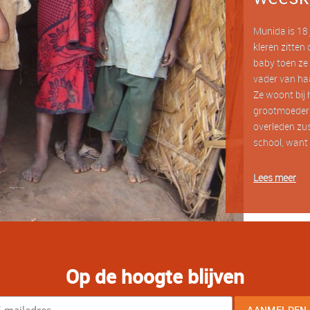
Munida is 18 j
kleren zitten 
baby toen ze 
vader van haa
Ze woont bij 
grootmoeder?
overleden zus
school, want 
Lees meer
Op de hoogte blijven