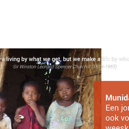
a living by what we get, but we make a life by wha
Sir Winston Leonard Spencer Churchill (1874-1965)
Munid
Een jo
ook vo
weesk