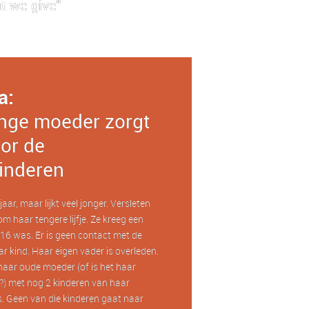
t we give"
a:
nge moeder zorgt
or de
inderen
aar, maar lijkt veel jonger. Versleten
om haar tengere lijfje. Ze kreeg een
16 was. Er is geen contact met de
r kind. Haar eigen vader is overleden.
haar oude moeder (of is het haar
) met nog 2 kinderen van haar
. Geen van die kinderen gaat naar