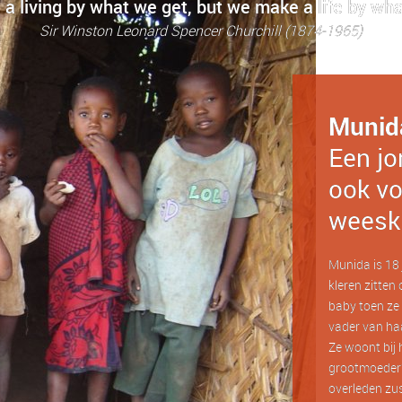
a living by what we get, but we make a life by wha
Sir Winston Leonard Spencer Churchill (1874-1965)
Munid
Een jo
ook vo
weesk
Munida is 18 j
kleren zitten 
baby toen ze 
vader van haa
Ze woont bij 
grootmoeder?
overleden zus