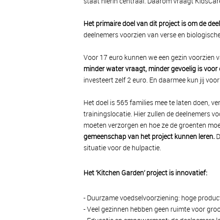
staat hierin centraal. Daarom vraagt KidsCar
Het primaire doel van dit project is om de de
deelnemers voorzien van verse en biologisch
Voor 17 euro kunnen we een gezin voorzien va
minder water vraagt, minder gevoelig is voor
investeert zelf 2 euro. En daarmee kun jij vo
Het doel is 565 families mee te laten doen, 
trainingslocatie. Hier zullen de deelnemers v
moeten verzorgen en hoe ze de groenten mo
gemeenschap van het project kunnen leren.
D
situatie voor de hulpactie.
Het ‘Kitchen Garden’ project is innovatief:
- Duurzame voedselvoorziening: hoge produc
- Veel gezinnen hebben geen ruimte voor groo