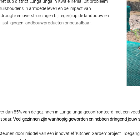
het sub district Lungalunga in Kwale Kenia. Dit probleem
 huishoudens in armoede leven en de impact van
droogte en overstromingen bij regen) op de landbouw en
rijsstijgingen landbouwproducten onbetaalbaar.
 dan 85% van de gezinnen in Lungalunga geconfronteerd met een voeds
tsbaar.
Veel gezinnen zijn wanhopig geworden en hebben dringend jouw s
teunen door middel van een innovatief 'Kitchen Garden’ project. Toegan