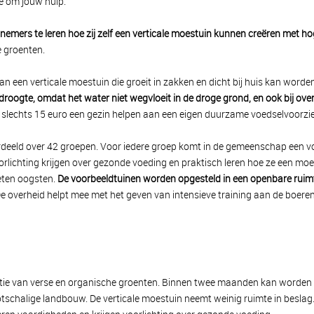
e om jouw hulp.
elnemers te leren hoe zij zelf een verticale moestuin kunnen creëren met h
e groenten.
n een verticale moestuin die groeit in zakken en dicht bij huis kan word
 droogte, omdat het water niet wegvloeit in de droge grond, en ook bij 
or slechts 15 euro een gezin helpen aan een eigen duurzame voedselvoorzi
verdeeld over 42 groepen. Voor iedere groep komt in de gemeenschap een v
oorlichting krijgen over gezonde voeding en praktisch leren hoe ze een m
eten oogsten.
De voorbeeldtuinen worden opgesteld in een openbare ruim
e overheid helpt mee met het geven van intensieve training aan de boeren e
tie van verse en organische groenten. Binnen twee maanden kan worden
tschalige landbouw. De verticale moestuin neemt weinig ruimte in beslag