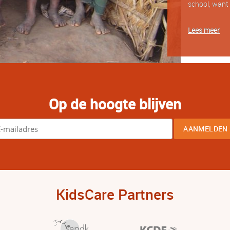
school, want 
Lees meer
Op de hoogte blijven
KidsCare Partners