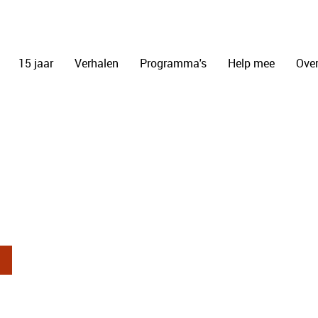
15 jaar
Verhalen
Programma's
Help mee
Over