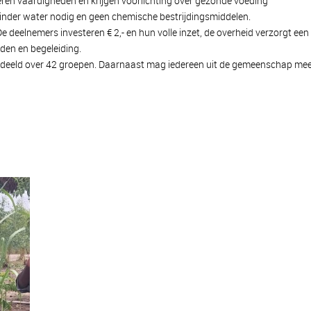
ren vaardigheden en krijgen voorlichting over gezonde voeding
 minder water nodig en geen chemische bestrijdingsmiddelen.
j. De deelnemers investeren € 2,- en hun volle inzet, de overheid verzorgt 
den en begeleiding.
rdeeld over 42 groepen. Daarnaast mag iedereen uit de gemeenschap mee