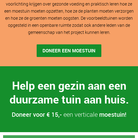
voorlichting krijgen over gezonde voeding en praktisch leren hoe ze
een moestuin moeten opzetten, hoe ze de planten moeten verzorgen
en hoe ze de groenten moeten oogsten. De voorbeeldtuinen worden
opgesteld in een openbare ruimte zodat ook andere leden van de
gemeenschap van het project kunnen leren.
DONEER EEN MOESTUIN
Help een gezin aan een
duurzame tuin aan huis.
Doneer voor € 15,-
een verticale
moestuin!