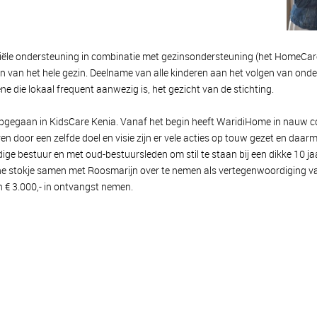
ciële ondersteuning in combinatie met gezinsondersteuning (het HomeCa
 van het hele gezin. Deelname van alle kinderen aan het volgen van onder
ne die lokaal frequent aanwezig is, het gezicht van de stichting.
 opgegaan in KidsCare Kenia. Vanaf het begin heeft WaridiHome in nauw 
n door een zelfde doel en visie zijn er vele acties op touw gezet en daa
huidige bestuur en met oud-bestuursleden om stil te staan bij een dikke 10
e stokje samen met Roosmarijn over te nemen als vertegenwoordiging va
€ 3.000,- in ontvangst nemen.