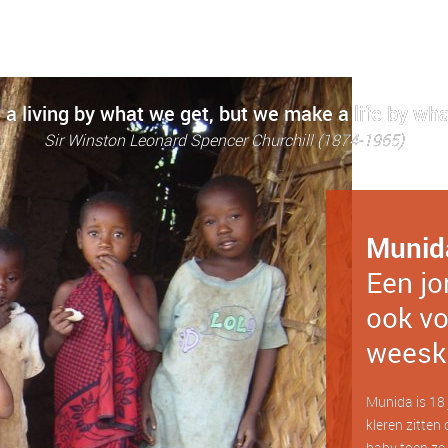
a living by what we get, but we make a life by wha
Sir Winston Leonard Spencer Churchill (1874-1965)
Munid
Een jo
ook vo
weesk
Munida is 18 j
kleren zitten 
baby toen ze 