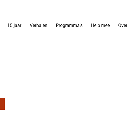
15 jaar
Verhalen
Programma's
Help mee
Over