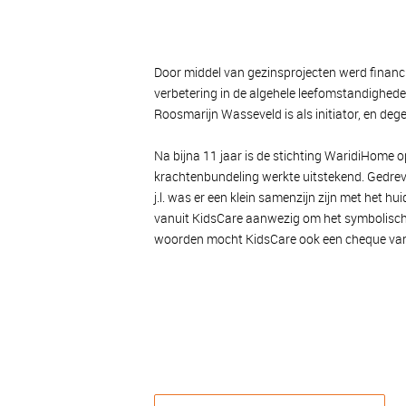
Door middel van gezinsprojecten werd finan
verbetering in de algehele leefomstandigheden
Roosmarijn Wasseveld is als initiator, en dege
Na bijna 11 jaar is de stichting WaridiHome
krachtenbundeling werkte uitstekend. Gedreve
j.l. was er een klein samenzijn zijn met het 
vanuit KidsCare aanwezig om het symbolisch
woorden mocht KidsCare ook een cheque van 