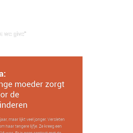
t we give"
a:
nge moeder zorgt
or de
inderen
aar, maar lijkt veel jonger. Versleten
om haar tengere lijfje. Ze kreeg een
16 was. Er is geen contact met de