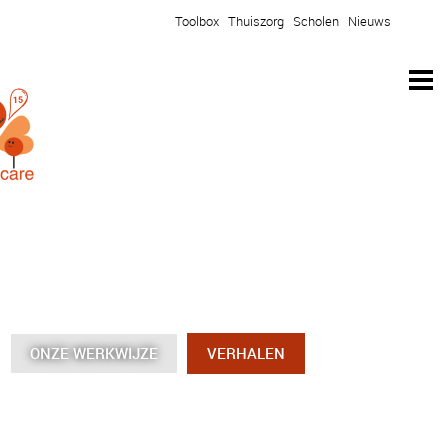
Toolbox
Thuiszorg
Scholen
Nieuws
ONZE WERKWIJZE
ONZE WERKWIJZE
ONZE WERKWIJZE
ONZE WERKWIJZE
VERHALEN
VERHALEN
VERHALEN
VERHALEN