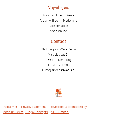
Vrijwilligers
Als vrijwilliger in Kenia
Als vrijwilliger in Nederland
Doe een actie
Shop online
Contact
Stichting KidsCare Kenia
Mispelstraat 21
2564 TP Den Haag
T.
070-3250288
E.
info@kidscarekenia.nl
Disclaimer
|
Privacy statement
| Developed & sponsored by
Mach3Builders
,
Kunga Concepts
&
SIER Creatie