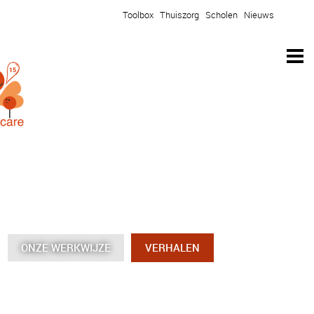
Toolbox
Thuiszorg
Scholen
Nieuws
ONZE WERKWIJZE
ONZE WERKWIJZE
ONZE WERKWIJZE
ONZE WERKWIJZE
VERHALEN
VERHALEN
VERHALEN
VERHALEN