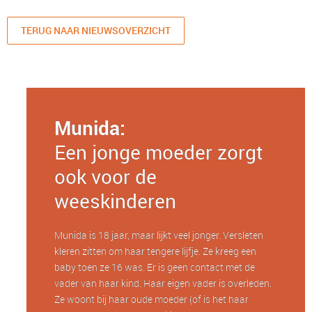
TERUG NAAR NIEUWSOVERZICHT
Munida:
Een jonge moeder zorgt
ook voor de
weeskinderen
Munida is 18 jaar, maar lijkt veel jonger. Versleten
kleren zitten om haar tengere lijfje. Ze kreeg een
baby toen ze 16 was. Er is geen contact met de
vader van haar kind. Haar eigen vader is overleden.
Ze woont bij haar oude moeder (of is het haar