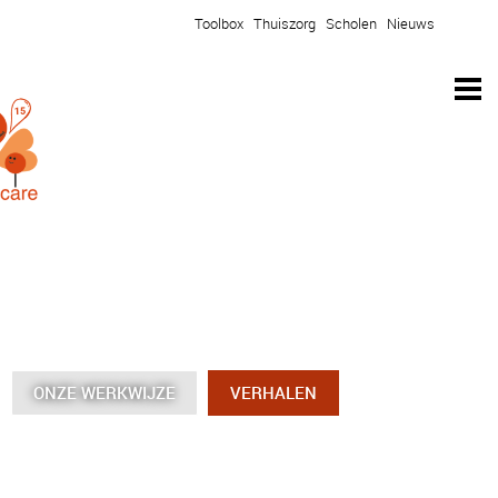
Toolbox
Thuiszorg
Scholen
Nieuws
ONZE WERKWIJZE
ONZE WERKWIJZE
ONZE WERKWIJZE
ONZE WERKWIJZE
VERHALEN
VERHALEN
VERHALEN
VERHALEN