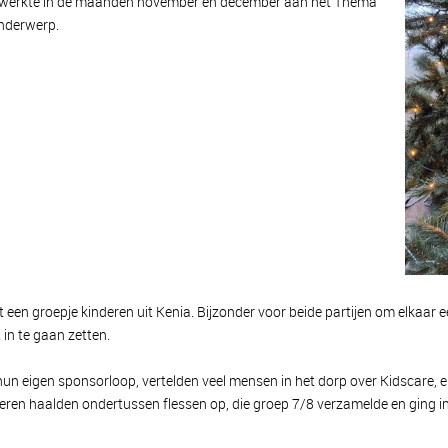
er werkte in de maanden november en december aan het Thema
onderwerp.
een groepje kinderen uit Kenia. Bijzonder voor beide partijen om elkaar e
 in te gaan zetten.
 hun eigen sponsorloop, vertelden veel mensen in het dorp over Kidscare,
nderen haalden ondertussen flessen op, die groep 7/8 verzamelde en ging in