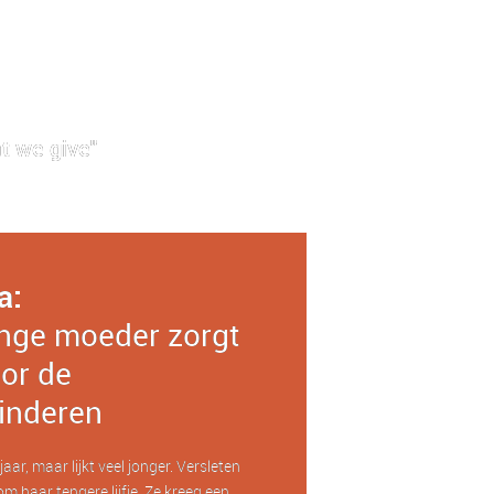
t we give"
a:
nge moeder zorgt
or de
inderen
aar, maar lijkt veel jonger. Versleten
om haar tengere lijfje. Ze kreeg een