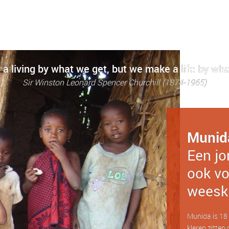
a living by what we get, but we make a life by wha
Sir Winston Leonard Spencer Churchill (1874-1965)
Munid
Een jo
ook vo
weesk
Munida is 18 j
kleren zitten 