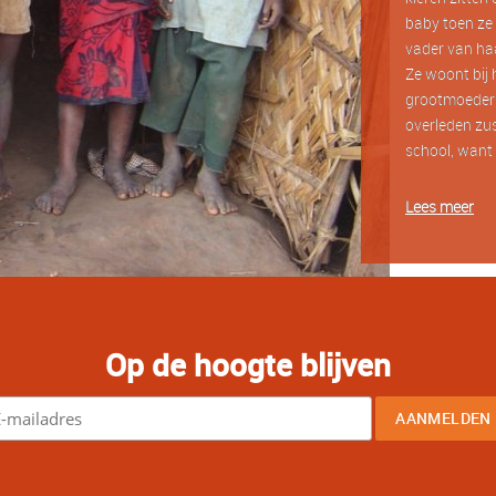
baby toen ze 
vader van haa
Ze woont bij 
grootmoeder?
overleden zus
school, want 
Lees meer
Op de hoogte blijven