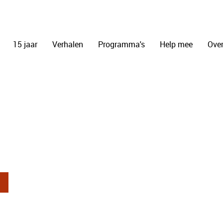
15 jaar
Verhalen
Programma's
Help mee
Over