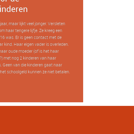
inderen
aar, maar lijkt veel jonger. Versleten
om haar tengere lijfje. Ze kreeg een
16 was. Er is geen contact met de
r kind. Haar eigen vader is overleden.
haar oude moeder (of is het haar
) met nog 2 kinderen van haar
. Geen van die kinderen gaat naar
het schoolgeld kunnen ze niet betalen.