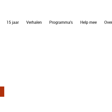
15 jaar
Verhalen
Programma's
Help mee
Over