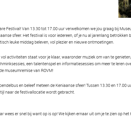
are Festival! Van 13.30 tot 17.00 uur verwelkomen we jou graag bij Mu
anse sfeer. Het festival is voor iedereen, of je nu al jarenlang betrokken 
isch leuke middag beleven, vol plezier en nieuwe ontmoetingen.
l activiteiten staat voor je klaar, waaronder muziek om van te genieten
minksessies, een talentenspel en informatiesessies om meer te leren ove
s in de museumremise van ROVM!
pendelbus en beleef meteen de Keniaanse sfeer! Tussen 13.30 en 17.00 uu
tijl naar de festivallocatie wordt gebracht.
r wees er snel bij want op is op! We kijken ernaar uit om je te zien op het 