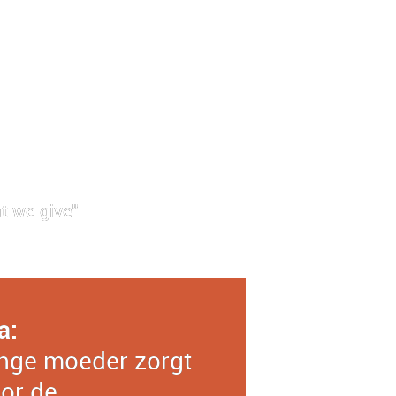
t we give"
a:
nge moeder zorgt
or de