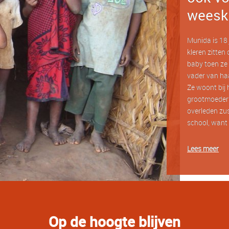
weesk
Munida is 18 j
kleren zitten 
baby toen ze 
vader van haa
Ze woont bij 
grootmoeder?
overleden zus
school, want 
Lees meer
Op de hoogte blijven