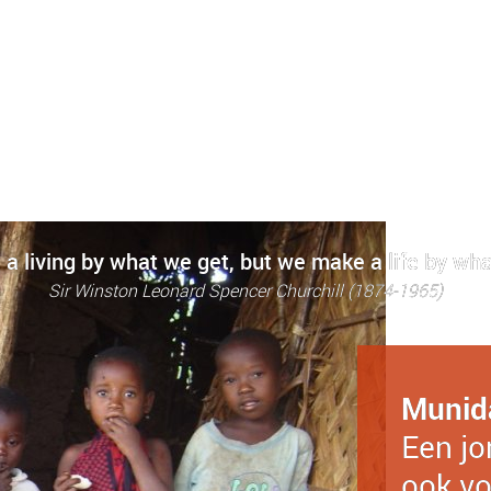
a living by what we get, but we make a life by wha
Sir Winston Leonard Spencer Churchill (1874-1965)
Munid
Een jo
ook vo