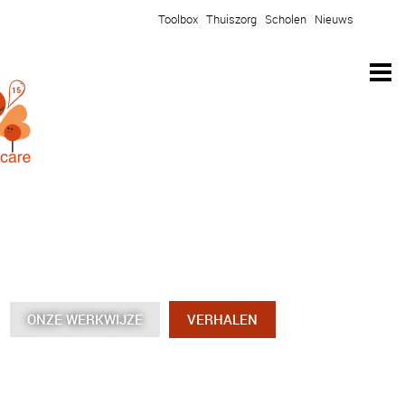
Toolbox
Thuiszorg
Scholen
Nieuws
ONZE WERKWIJZE
ONZE WERKWIJZE
ONZE WERKWIJZE
ONZE WERKWIJZE
VERHALEN
VERHALEN
VERHALEN
VERHALEN