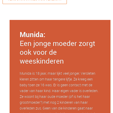
Munida:
Een jonge moeder zorgt
ook voor de
weeskinderen
Munida is 18 jaar, maar lijkt veel jonger. Versleten
kleren zitten om haar tengere lijfje. Ze kreeg een
baby toen ze 16 was. Er is geen contact met de
vader van haar kind. Haar eigen vader is overleden.
Ze woont bij haar oude moeder (of is het haar
grootmoeder?) met nog 2 kinderen van haar
overleden zus. Geen van die kinderen gaat naar