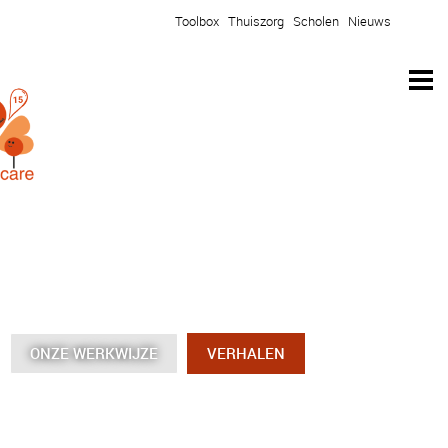
Toolbox
Thuiszorg
Scholen
Nieuws
ONZE WERKWIJZE
ONZE WERKWIJZE
ONZE WERKWIJZE
ONZE WERKWIJZE
VERHALEN
VERHALEN
VERHALEN
VERHALEN