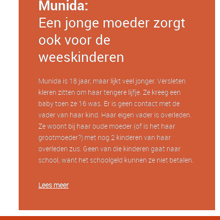
Munida:
Een jonge moeder zorgt
ook voor de
weeskinderen
Munida is 18 jaar, maar lijkt veel jonger. Versleten
kleren zitten om haar tengere lijfje. Ze kreeg een
baby toen ze 16 was. Er is geen contact met de
vader van haar kind. Haar eigen vader is overleden.
Ze woont bij haar oude moeder (of is het haar
grootmoeder?) met nog 2 kinderen van haar
overleden zus. Geen van die kinderen gaat naar
school, want het schoolgeld kunnen ze niet betalen.
Lees meer