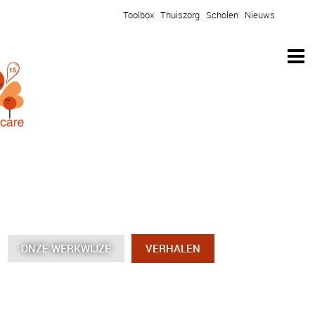
Toolbox
Thuiszorg
Scholen
Nieuws
ONZE WERKWIJZE
ONZE WERKWIJZE
ONZE WERKWIJZE
ONZE WERKWIJZE
VERHALEN
VERHALEN
VERHALEN
VERHALEN