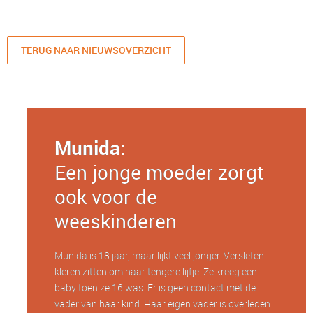
TERUG NAAR NIEUWSOVERZICHT
Munida:
Een jonge moeder zorgt
ook voor de
weeskinderen
Munida is 18 jaar, maar lijkt veel jonger. Versleten
kleren zitten om haar tengere lijfje. Ze kreeg een
baby toen ze 16 was. Er is geen contact met de
vader van haar kind. Haar eigen vader is overleden.