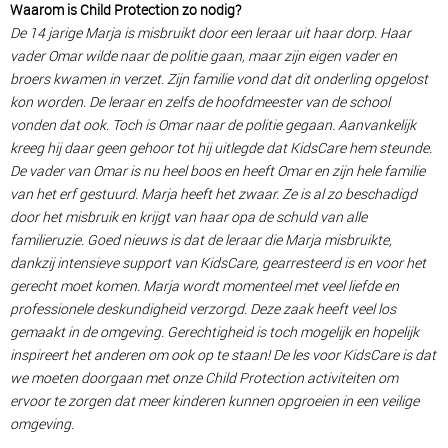
Waarom is Child Protection zo nodig?
De 14 jarige Marja is misbruikt door een leraar uit haar dorp. Haar
vader Omar wilde naar de politie gaan, maar zijn eigen vader en
broers kwamen in verzet. Zijn familie vond dat dit onderling opgelost
kon worden. De leraar en zelfs de hoofdmeester van de school
vonden dat ook. Toch is Omar naar de politie gegaan. Aanvankelijk
kreeg hij daar geen gehoor tot hij uitlegde dat KidsCare hem steunde.
De vader van Omar is nu heel boos en heeft Omar en zijn hele familie
van het erf gestuurd. Marja heeft het zwaar. Ze is al zo beschadigd
door het misbruik en krijgt van haar opa de schuld van alle
familieruzie. Goed nieuws is dat de leraar die Marja misbruikte,
dankzij intensieve support van KidsCare, gearresteerd is en voor het
gerecht moet komen. Marja wordt momenteel met veel liefde en
professionele deskundigheid verzorgd. Deze zaak heeft veel los
gemaakt in de omgeving. Gerechtigheid is toch mogelijk en hopelijk
inspireert het anderen om ook op te staan! De les voor KidsCare is dat
we moeten doorgaan met onze Child Protection activiteiten om
ervoor te zorgen dat meer kinderen kunnen opgroeien in een veilige
omgeving.