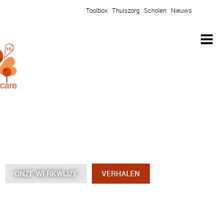
Toolbox
Thuiszorg
Scholen
Nieuws
ONZE WERKWIJZE
ONZE WERKWIJZE
ONZE WERKWIJZE
ONZE WERKWIJZE
VERHALEN
VERHALEN
VERHALEN
VERHALEN