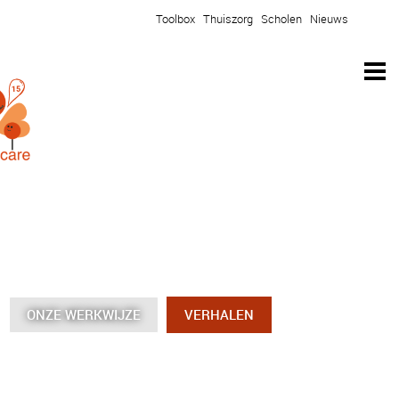
Toolbox
Thuiszorg
Scholen
Nieuws
ONZE WERKWIJZE
ONZE WERKWIJZE
ONZE WERKWIJZE
ONZE WERKWIJZE
VERHALEN
VERHALEN
VERHALEN
VERHALEN