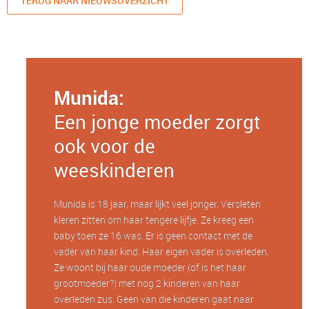
TERUG NAAR NIEUWSOVERZICHT
Munida:
Een jonge moeder zorgt
ook voor de
weeskinderen
Munida is 18 jaar, maar lijkt veel jonger. Versleten
kleren zitten om haar tengere lijfje. Ze kreeg een
baby toen ze 16 was. Er is geen contact met de
vader van haar kind. Haar eigen vader is overleden.
Ze woont bij haar oude moeder (of is het haar
grootmoeder?) met nog 2 kinderen van haar
overleden zus. Geen van die kinderen gaat naar