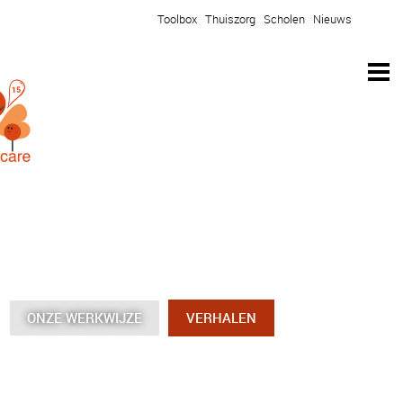
Toolbox
Thuiszorg
Scholen
Nieuws
ONZE WERKWIJZE
ONZE WERKWIJZE
ONZE WERKWIJZE
ONZE WERKWIJZE
VERHALEN
VERHALEN
VERHALEN
VERHALEN