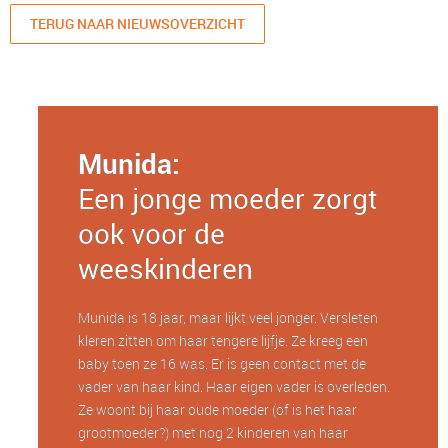
TERUG NAAR NIEUWSOVERZICHT
Munida:
Een jonge moeder zorgt
ook voor de
weeskinderen
Munida is 18 jaar, maar lijkt veel jonger. Versleten
kleren zitten om haar tengere lijfje. Ze kreeg een
baby toen ze 16 was. Er is geen contact met de
vader van haar kind. Haar eigen vader is overleden.
Ze woont bij haar oude moeder (of is het haar
grootmoeder?) met nog 2 kinderen van haar