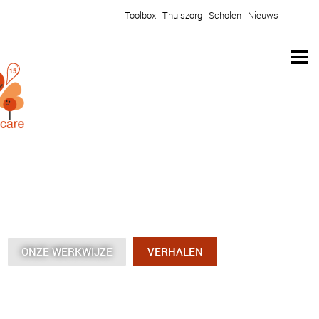
Toolbox
Thuiszorg
Scholen
Nieuws
ONZE WERKWIJZE
ONZE WERKWIJZE
ONZE WERKWIJZE
ONZE WERKWIJZE
VERHALEN
VERHALEN
VERHALEN
VERHALEN