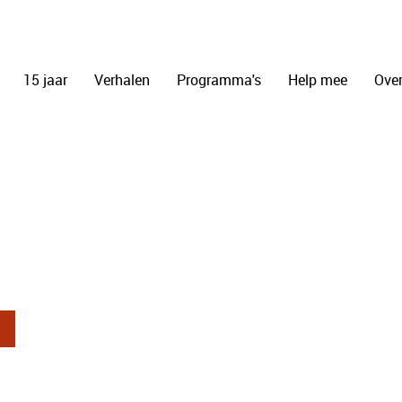
15 jaar
Verhalen
Programma's
Help mee
Over