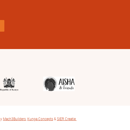
by
Mach3Builders
,
Kunga Concepts
&
SIER Creatie