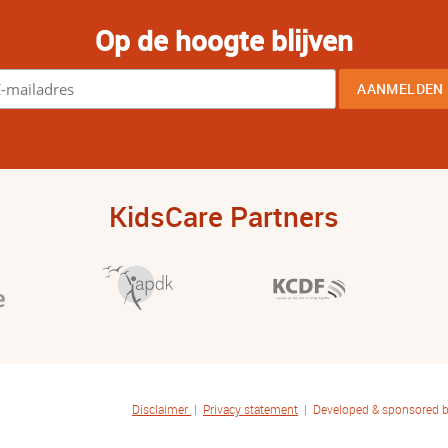
Op de hoogte blijven
KidsCare Partners
Disclaimer
|
Privacy statement
| Developed & sponsored 