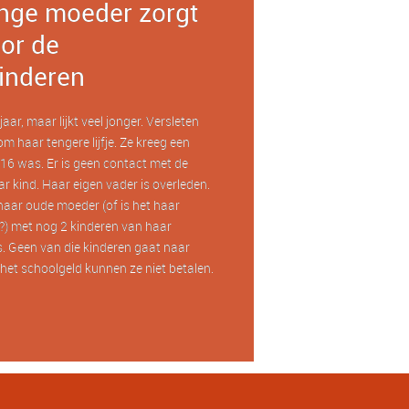
nge moeder zorgt
or de
inderen
aar, maar lijkt veel jonger. Versleten
om haar tengere lijfje. Ze kreeg een
16 was. Er is geen contact met de
r kind. Haar eigen vader is overleden.
haar oude moeder (of is het haar
) met nog 2 kinderen van haar
. Geen van die kinderen gaat naar
het schoolgeld kunnen ze niet betalen.