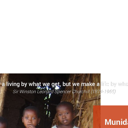
a living by what we get, but we make a life by wha
Sir Winston Leonard Spencer Churchill (1874-1965)
Munid