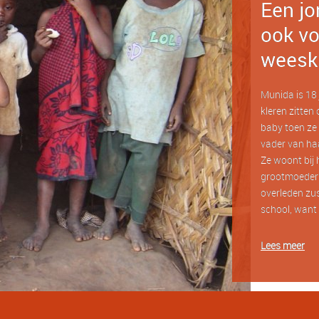
Een jo
ook vo
weesk
Munida is 18 j
kleren zitten 
baby toen ze 
vader van haa
Ze woont bij 
grootmoeder?
overleden zus
school, want 
Lees meer