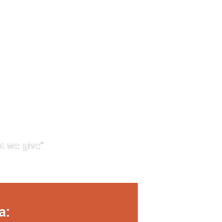
t we give"
a: