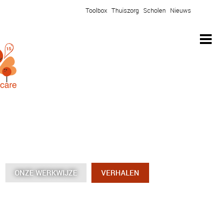
Toolbox
Thuiszorg
Scholen
Nieuws
ONZE WERKWIJZE
ONZE WERKWIJZE
ONZE WERKWIJZE
ONZE WERKWIJZE
VERHALEN
VERHALEN
VERHALEN
VERHALEN