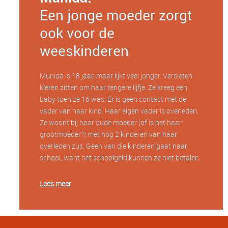
Een jonge moeder zorgt
ook voor de
weeskinderen
Munida is 18 jaar, maar lijkt veel jonger. Versleten
kleren zitten om haar tengere lijfje. Ze kreeg een
baby toen ze 16 was. Er is geen contact met de
vader van haar kind. Haar eigen vader is overleden.
Ze woont bij haar oude moeder (of is het haar
grootmoeder?) met nog 2 kinderen van haar
overleden zus. Geen van die kinderen gaat naar
school, want het schoolgeld kunnen ze niet betalen.
Lees meer