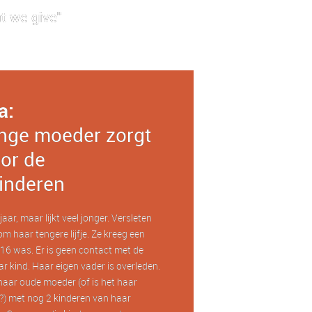
t we give"
a:
nge moeder zorgt
or de
inderen
aar, maar lijkt veel jonger. Versleten
om haar tengere lijfje. Ze kreeg een
16 was. Er is geen contact met de
r kind. Haar eigen vader is overleden.
haar oude moeder (of is het haar
) met nog 2 kinderen van haar