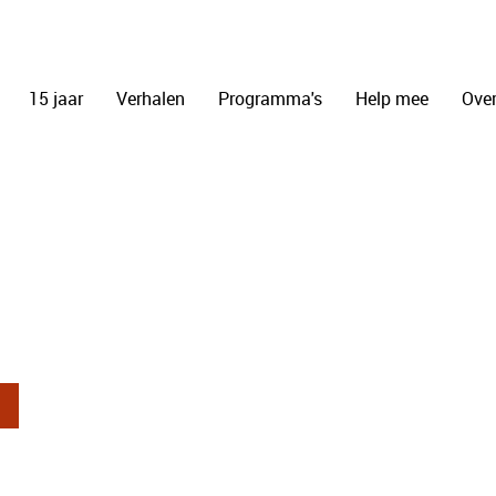
15 jaar
Verhalen
Programma's
Help mee
Over