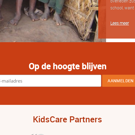
overleden zus
school, want 
Lees meer
Op de hoogte blijven
KidsCare Partners