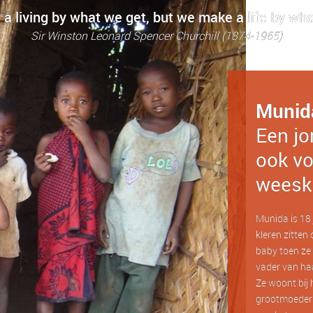
a living by what we get, but we make a life by wha
Sir Winston Leonard Spencer Churchill (1874-1965)
Munid
Een jo
ook vo
weesk
Munida is 18 j
kleren zitten 
baby toen ze 
vader van haa
Ze woont bij 
grootmoeder?