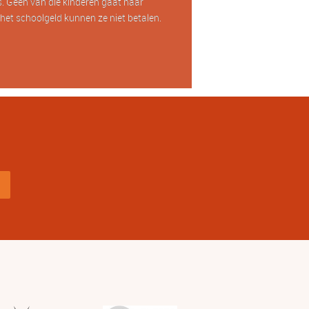
. Geen van die kinderen gaat naar
het schoolgeld kunnen ze niet betalen.