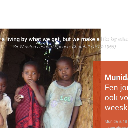
a living by what we get, but we make a life by wha
Sir Winston Leonard Spencer Churchill (1874-1965)
Munid
Een jo
ook vo
weesk
Munida is 18 j
kleren zitten 