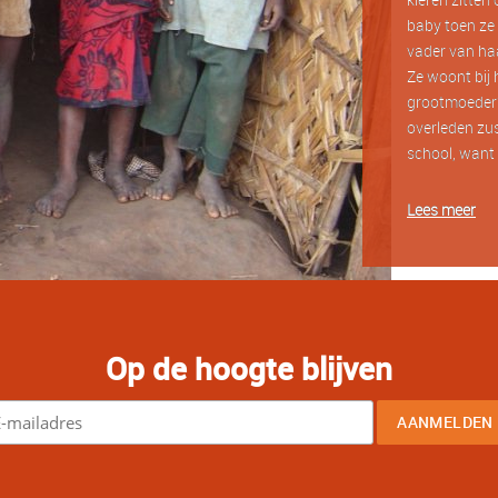
baby toen ze 
vader van haa
Ze woont bij 
grootmoeder?
overleden zus
school, want 
Lees meer
Op de hoogte blijven