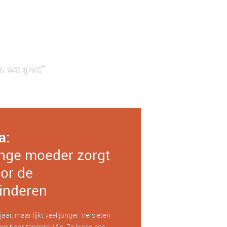
t we give"
a:
nge moeder zorgt
or de
inderen
aar, maar lijkt veel jonger. Versleten
om haar tengere lijfje. Ze kreeg een