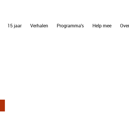
15 jaar
Verhalen
Programma's
Help mee
Over