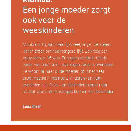
Een jonge moeder zorgt
ook voor de
weeskinderen
Munida is 18 jaar, maar lijkt veel jonger. Versleten
kleren zitten om haar tengere lijfje. Ze kreeg een
baby toen ze 16 was. Er is geen contact met de
vader van haar kind. Haar eigen vader is overleden.
Ze woont bij haar oude moeder (of is het haar
grootmoeder?) met nog 2 kinderen van haar
overleden zus. Geen van die kinderen gaat naar
school, want het schoolgeld kunnen ze niet betalen.
Lees meer