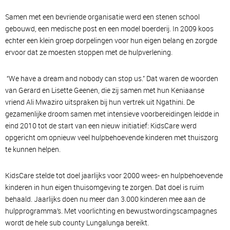
Samen met een bevriende organisatie werd een stenen school
gebouwd, een medische post en een model boerderij. In 2009 koos
echter een klein groep dorpelingen voor hun eigen belang en zorgde
ervoor dat ze moesten stoppen met de hulpverlening.
“We have a dream and nobody can stop us.” Dat waren de woorden
van Gerard en Lisette Geenen, die zij samen met hun Keniaanse
vriend Ali Mwaziro uitspraken bij hun vertrek uit Ngathini. De
gezamenlijke droom samen met intensieve voorbereidingen leidde in
eind 2010 tot de start van een nieuw initiatief: KidsCare werd
opgericht om opnieuw veel hulpbehoevende kinderen met thuiszorg
te kunnen helpen.
KidsCare stelde tot doel jaarlijks voor 2000 wees- en hulpbehoevende
kinderen in hun eigen thuisomgeving te zorgen. Dat doel is ruim
behaald. Jaarlijks doen nu meer dan 3.000 kinderen mee aan de
hulpprogramma’s. Met voorlichting en bewustwordingscampagnes
wordt de hele sub county Lungalunga bereikt.