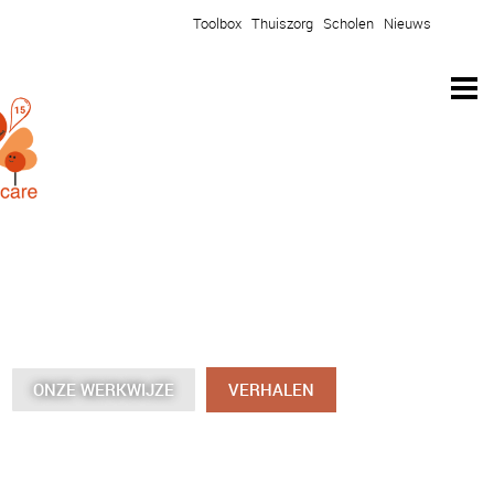
Toolbox
Thuiszorg
Scholen
Nieuws
ONZE WERKWIJZE
ONZE WERKWIJZE
ONZE WERKWIJZE
ONZE WERKWIJZE
VERHALEN
VERHALEN
VERHALEN
VERHALEN