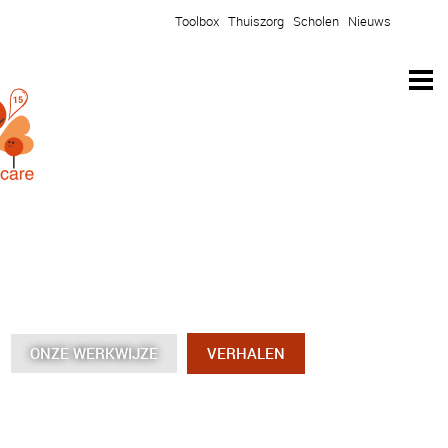
Toolbox
Thuiszorg
Scholen
Nieuws
ONZE WERKWIJZE
ONZE WERKWIJZE
ONZE WERKWIJZE
ONZE WERKWIJZE
VERHALEN
VERHALEN
VERHALEN
VERHALEN