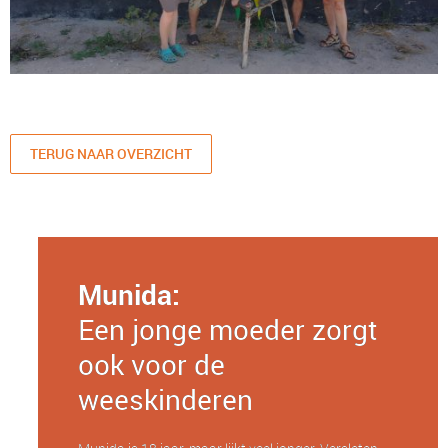
TERUG NAAR OVERZICHT
Munida:
Een jonge moeder zorgt
ook voor de
weeskinderen