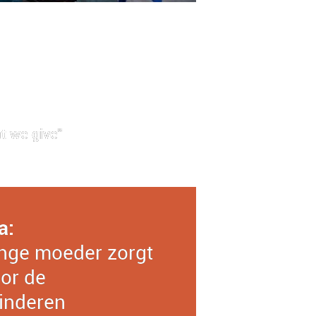
t we give"
a:
nge moeder zorgt
or de
inderen