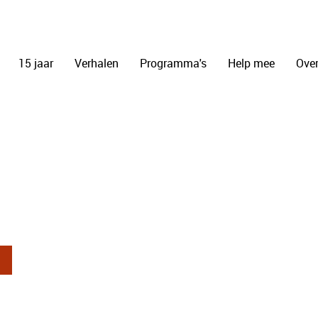
15 jaar
Verhalen
Programma's
Help mee
Over