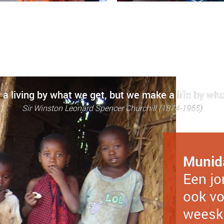
a living by what we get, but we make a life by wha
Sir Winston Leonard Spencer Churchill (1874-1965)
Munid
Een jo
ook vo
weesk