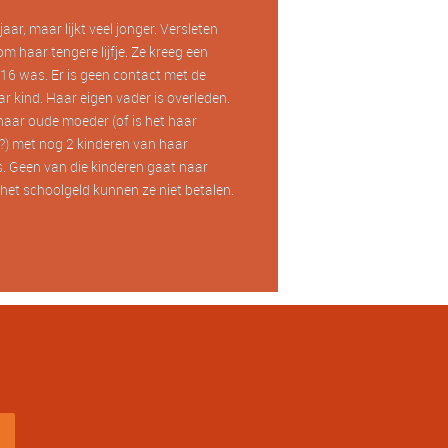
aar, maar lijkt veel jonger. Versleten
om haar tengere lijfje. Ze kreeg een
16 was. Er is geen contact met de
r kind. Haar eigen vader is overleden.
haar oude moeder (of is het haar
) met nog 2 kinderen van haar
. Geen van die kinderen gaat naar
het schoolgeld kunnen ze niet betalen.