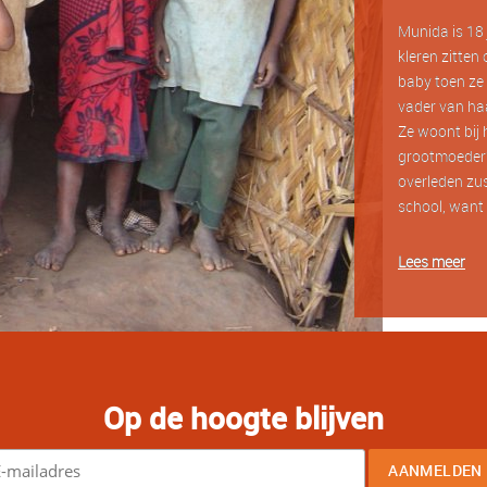
Munida is 18 j
kleren zitten 
baby toen ze 
vader van haa
Ze woont bij 
grootmoeder?
overleden zus
school, want 
Lees meer
Op de hoogte blijven