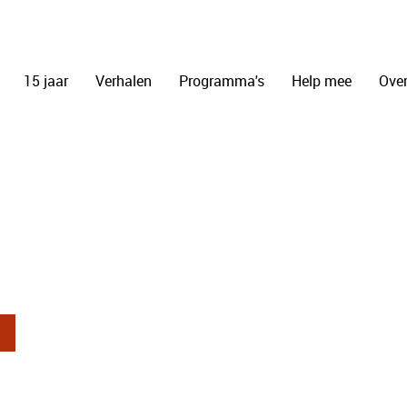
15 jaar
Verhalen
Programma's
Help mee
Over