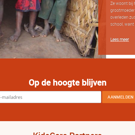
Ze woont bij 
grootmoeder?
overleden zus
school, want 
Lees meer
Op de hoogte blijven