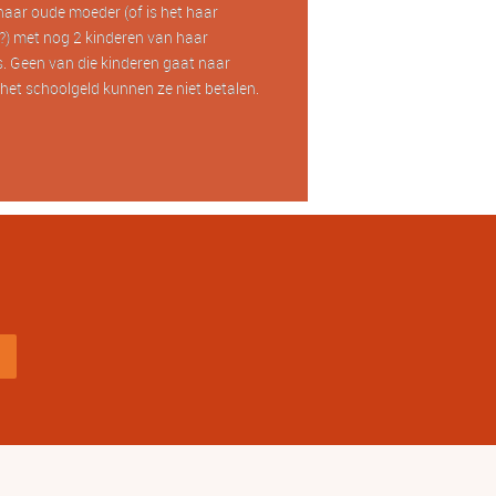
haar oude moeder (of is het haar
) met nog 2 kinderen van haar
. Geen van die kinderen gaat naar
het schoolgeld kunnen ze niet betalen.