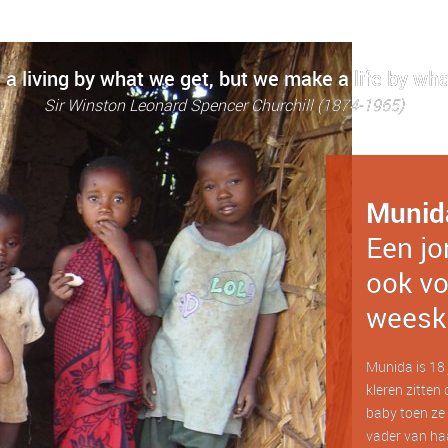
a living by what we get, but we make a life by wha
Sir Winston Leonard Spencer Churchill (1874-1965)
Munid
Een jo
ook vo
weesk
Munida is 18 j
kleren zitten 
baby toen ze 
vader van haa