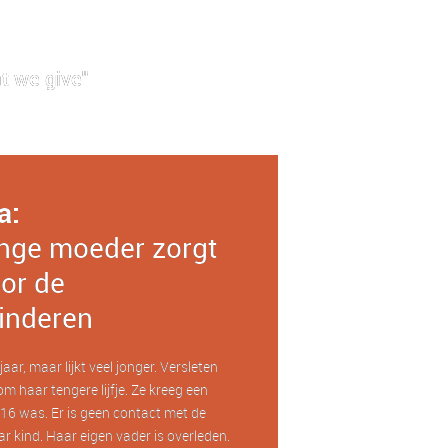
t we give"
a:
nge moeder zorgt
or de
inderen
aar, maar lijkt veel jonger. Versleten
om haar tengere lijfje. Ze kreeg een
16 was. Er is geen contact met de
r kind. Haar eigen vader is overleden.