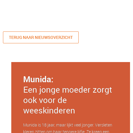
TERUG NAAR NIEUWSOVERZICHT
Munida:
Een jonge moeder zorgt
ook voor de
weeskinderen
Munida is 18 jaar, maar lijkt veel jonger. Versleten
kleren zitten om haar tengere lijfje. Ze kreeg een