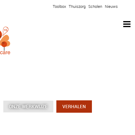
Toolbox
Thuiszorg
Scholen
Nieuws
ONZE WERKWIJZE
ONZE WERKWIJZE
ONZE WERKWIJZE
ONZE WERKWIJZE
VERHALEN
VERHALEN
VERHALEN
VERHALEN