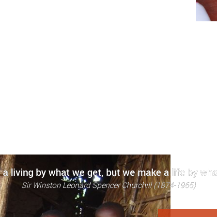
a living by what we get, but we make a life by wha
Sir Winston Leonard Spencer Churchill (1874-1965)