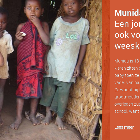
Munid
Een jo
ook vo
weesk
Munida is 18 j
kleren zitten 
baby toen ze 
vader van haa
Ze woont bij 
grootmoeder?
overleden zus
school, want 
Lees meer