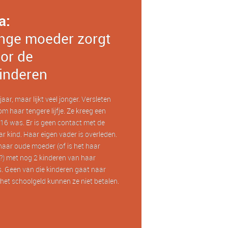
a:
nge moeder zorgt
or de
inderen
aar, maar lijkt veel jonger. Versleten
om haar tengere lijfje. Ze kreeg een
16 was. Er is geen contact met de
r kind. Haar eigen vader is overleden.
haar oude moeder (of is het haar
) met nog 2 kinderen van haar
. Geen van die kinderen gaat naar
het schoolgeld kunnen ze niet betalen.