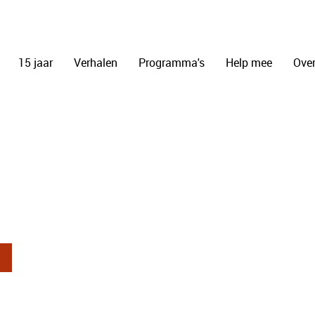
15 jaar
Verhalen
Programma's
Help mee
Over