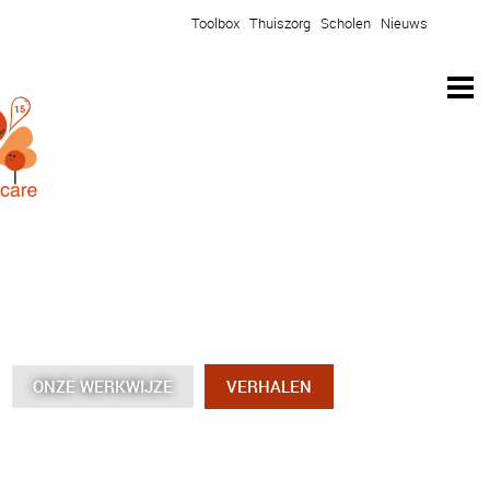
Toolbox
Thuiszorg
Scholen
Nieuws
ONZE WERKWIJZE
ONZE WERKWIJZE
ONZE WERKWIJZE
ONZE WERKWIJZE
VERHALEN
VERHALEN
VERHALEN
VERHALEN