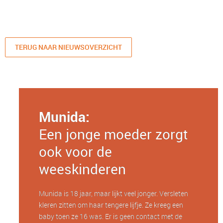
TERUG NAAR NIEUWSOVERZICHT
Munida:
Een jonge moeder zorgt
ook voor de
weeskinderen
Munida is 18 jaar, maar lijkt veel jonger. Versleten
kleren zitten om haar tengere lijfje. Ze kreeg een
baby toen ze 16 was. Er is geen contact met de