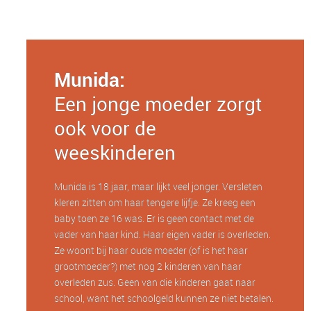
Munida:
Een jonge moeder zorgt
ook voor de
weeskinderen
Munida is 18 jaar, maar lijkt veel jonger. Versleten
kleren zitten om haar tengere lijfje. Ze kreeg een
baby toen ze 16 was. Er is geen contact met de
vader van haar kind. Haar eigen vader is overleden.
Ze woont bij haar oude moeder (of is het haar
grootmoeder?) met nog 2 kinderen van haar
overleden zus. Geen van die kinderen gaat naar
school, want het schoolgeld kunnen ze niet betalen.