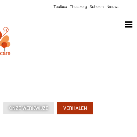
Toolbox
Thuiszorg
Scholen
Nieuws
ONZE WERKWIJZE
ONZE WERKWIJZE
ONZE WERKWIJZE
ONZE WERKWIJZE
VERHALEN
VERHALEN
VERHALEN
VERHALEN