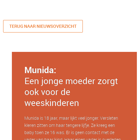
TERUG NAAR NIEUWSOVERZICHT
Munida:
Een jonge moeder zorgt
ook voor de
weeskinderen
Munida is 18 jaar, maar lijkt veel jonger. Versleten
kleren zitten om haar tengere lijfje. Ze kreeg een
baby toen ze 16 was. Er is geen contact met de
vader van haar kind. Haar eigen vader is overleden.