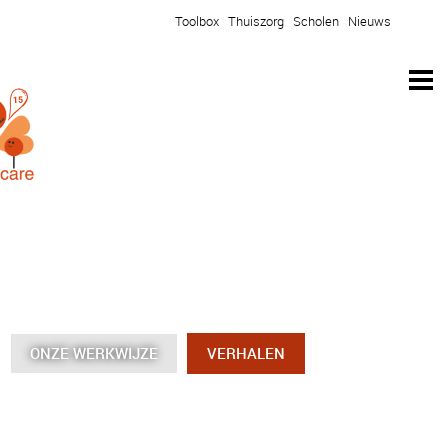
Toolbox
Thuiszorg
Scholen
Nieuws
ONZE WERKWIJZE
ONZE WERKWIJZE
ONZE WERKWIJZE
ONZE WERKWIJZE
VERHALEN
VERHALEN
VERHALEN
VERHALEN