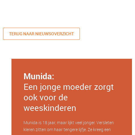
TERUG NAAR NIEUWSOVERZICHT
Munida:
Een jonge moeder zorgt
ook voor de
weeskinderen
Munida is 18 jaar, maar lijkt veel jonger. Versleten
kleren zitten om haar tengere lijfje. Ze kreeg een