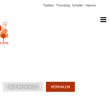
Toolbox
Thuiszorg
Scholen
Nieuws
ONZE WERKWIJZE
ONZE WERKWIJZE
ONZE WERKWIJZE
ONZE WERKWIJZE
VERHALEN
VERHALEN
VERHALEN
VERHALEN