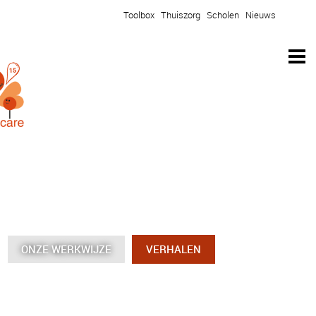
Toolbox
Thuiszorg
Scholen
Nieuws
ONZE WERKWIJZE
ONZE WERKWIJZE
ONZE WERKWIJZE
ONZE WERKWIJZE
VERHALEN
VERHALEN
VERHALEN
VERHALEN