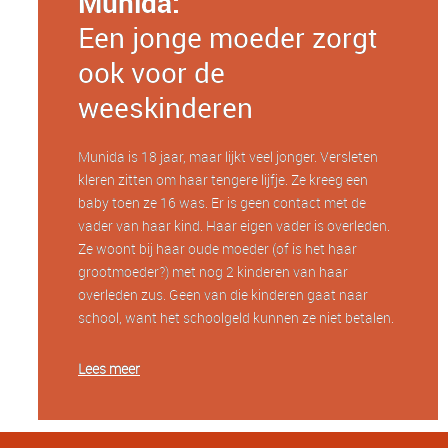
Munida:
Een jonge moeder zorgt
ook voor de
weeskinderen
Munida is 18 jaar, maar lijkt veel jonger. Versleten
kleren zitten om haar tengere lijfje. Ze kreeg een
baby toen ze 16 was. Er is geen contact met de
vader van haar kind. Haar eigen vader is overleden.
Ze woont bij haar oude moeder (of is het haar
grootmoeder?) met nog 2 kinderen van haar
overleden zus. Geen van die kinderen gaat naar
school, want het schoolgeld kunnen ze niet betalen.
Lees meer