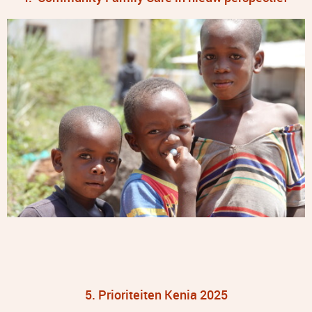
5. Prioriteiten Kenia 2025